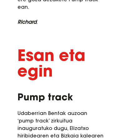
ean.
Richard
.
Esan eta
egin
Pump track
Udaberrian Bentak auzoan
‘pump track’ zirkuitua
inauguratuko dugu, Elizatxo
hiribidearen eta Bizkaia kalearen