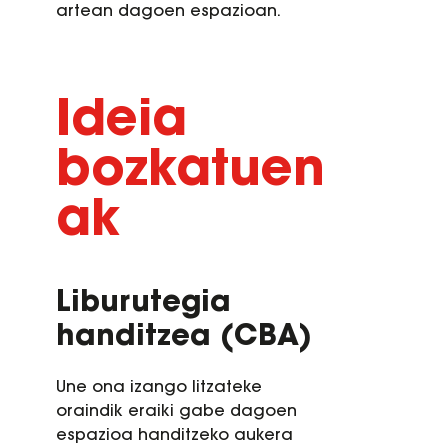
artean dagoen espazioan.
Ideia
bozkatuen
ak
Liburutegia
handitzea (CBA)
Une ona izango litzateke
oraindik eraiki gabe dagoen
espazioa handitzeko aukera