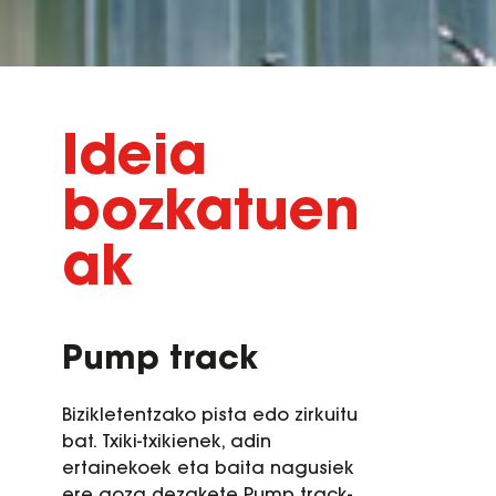
Ideia
bozkatuen
ak
Pump track
Bizikletentzako pista edo zirkuitu
bat. Txiki-txikienek, adin
ertainekoek eta baita nagusiek
ere goza dezakete Pump track-